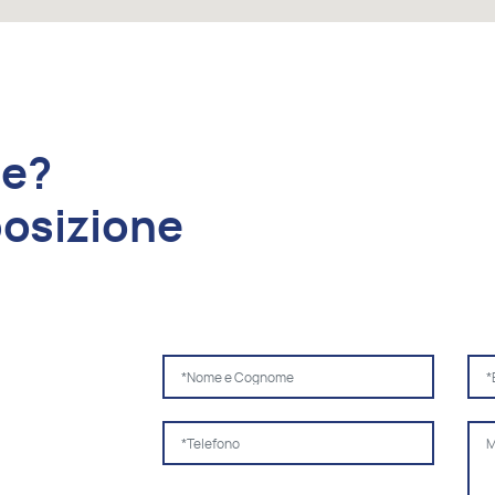
de?
posizione