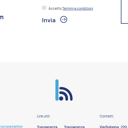
Accetto
Termini e condizioni
om
Link utili
Contatti
stra newsletter
Trasparenza
Trasparenza
Via Bologna, 220 